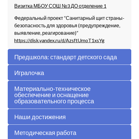
Визитка МБОУ СОШ №3 ДО отделение 1
Федеральный проект “Санитарный щит страны-
безопасность для здоровья (предупреждение,
выявление, реагирование)”
https://disk.yandex.ru/d/AzsftUmoT1xsYg
Предшкола: стандарт детского сада
Игралочка
Материально-техническое
обеспечение и оснащение
образовательного процесса
Наши достижения
Методическая работа