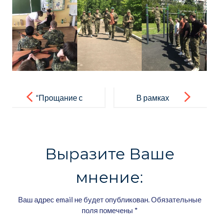
Навигация
по
“Прощание с
В рамках
записям
начальной
военных
школой –
сборов,
2024”.
юноши
Выразите Ваше
обучающиес
мнение:
я 10 класса
МБОУ СОШ
Ваш адрес email не будет опубликован.
Обязательные
3 посетили в/
поля помечены
*