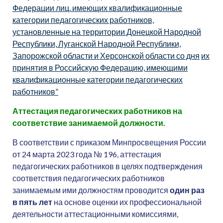
Федерации
лиц,
имеющих
квалификационные
категории
педагогических
работников,
установленные
на
территории
Донецкой
Народной
Республики,
Луганской
Народной
Республики,
Запорожской
области
и
Херсонской
области
со
дня
их
принятия
в
Российскую
Федерацию,
имеющими
квалификационные
категории
педагогических
работников”
Аттестация педагогических работников на
соответствие занимаемой должности.
В соответствии с приказом Минпросвещения России
от 24 марта 2023 года № 196, аттестация
педагогических работников в целях подтверждения
соответствия педагогических работников
занимаемым ими должностям проводится
один раз
в пять лет
на основе оценки их профессиональной
деятельности аттестационными комиссиями,