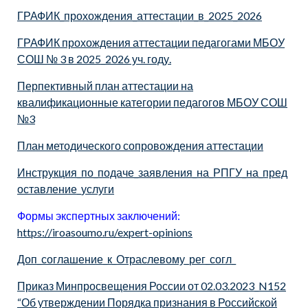
ГРАФИК_прохождения_аттестации_в_2025_2026
ГРАФИК прохождения аттестации педагогами МБОУ
СОШ № 3 в 2025_2026 уч. году.
Перпективный план аттестации на
квалификационные категории педагогов МБОУ СОШ
№3
План методического сопровождения аттестации
Инструкция_по_подаче_заявления_на_РПГУ_на_пред
оставление_услуги
Формы экспертных заключений:
https://iroasoumo.ru/expert-opinions
Доп_соглашение_к_Отраслевому_рег_согл_
Приказ
М
инпросвещения
России
от
02
.03.2023_N152
“Об
утверждении
Порядка
признания
в
Российской